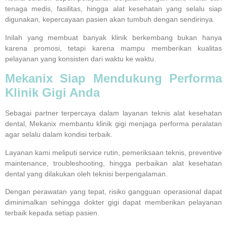
tenaga medis, fasilitas, hingga alat kesehatan yang selalu siap
digunakan, kepercayaan pasien akan tumbuh dengan sendirinya.
Inilah yang membuat banyak klinik berkembang bukan hanya
karena promosi, tetapi karena mampu memberikan kualitas
pelayanan yang konsisten dari waktu ke waktu.
Mekanix Siap Mendukung Performa
Klinik Gigi Anda
Sebagai partner terpercaya dalam layanan teknis alat kesehatan
dental, Mekanix membantu klinik gigi menjaga performa peralatan
agar selalu dalam kondisi terbaik.
Layanan kami meliputi
service rutin
, pemeriksaan teknis, preventive
maintenance, troubleshooting, hingga perbaikan alat kesehatan
dental yang dilakukan oleh teknisi berpengalaman.
Dengan perawatan yang tepat, risiko gangguan operasional dapat
diminimalkan sehingga dokter gigi dapat memberikan pelayanan
terbaik kepada setiap pasien.