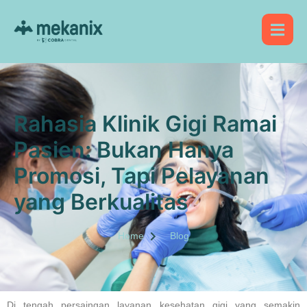
Rahasia Klinik Gigi Ramai
Pasien: Bukan Hanya
Promosi, Tapi Pelayanan
yang Berkualitas
Home
Blog
Di tengah persaingan layanan kesehatan gigi yang semakin