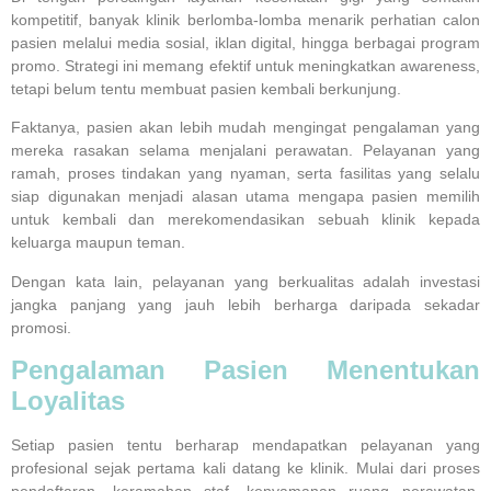
kompetitif, banyak klinik berlomba-lomba menarik perhatian calon
pasien melalui media sosial, iklan digital, hingga berbagai program
promo. Strategi ini memang efektif untuk meningkatkan awareness,
tetapi belum tentu membuat pasien kembali berkunjung.
Faktanya, pasien akan lebih mudah mengingat pengalaman yang
mereka rasakan selama menjalani perawatan. Pelayanan yang
ramah, proses tindakan yang nyaman, serta fasilitas yang selalu
siap digunakan menjadi alasan utama mengapa pasien memilih
untuk kembali dan merekomendasikan sebuah klinik kepada
keluarga maupun teman.
Dengan kata lain,
pelayanan yang berkualitas adalah investasi
jangka panjang yang jauh lebih berharga daripada sekadar
promosi.
Pengalaman Pasien Menentukan
Loyalitas
Setiap pasien tentu berharap mendapatkan pelayanan yang
profesional sejak pertama kali datang ke klinik. Mulai dari proses