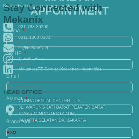
Stay Connected with
Buat jadwal service dengan tim Mekanix
APPOINTMENT
Mekanix
021-788 39200
Nama
0811 1360 0333
cs@mekanix.id
No HP
@mekanix.id
Mekanix (PT Service Xcellence Indonesia)
Email
HEAD OFFICE
Alamat
COBRA DENTAL CENTER LT. 3,
JL. WARUNG JATI BARAT PEJATEN BARAT,
PASAR MINGGU KOTA ADM,
JAKARTA SELATAN DKI JAKARTA
Brand Alat