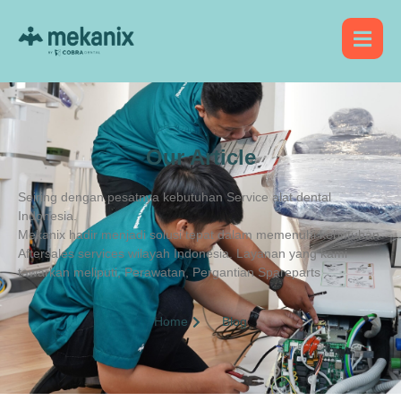
Our Article
Seiring dengan pesatnya kebutuhan Service alat dental
Indonesia.
Mekanix
hadir menjadi solusi tepat dalam memenuhi kebutuhan
Aftersales services wilayah Indonesia. Layanan yang kami
tawarkan meliputi, Perawatan, Pergantian Spareparts
Home
Blog