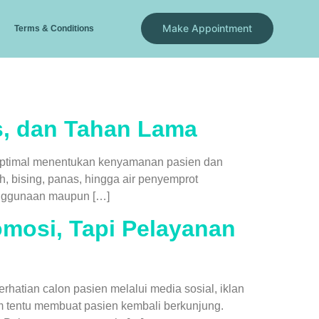
Make Appointment
Terms & Conditions
s, dan Tahan Lama
ng optimal menentukan kenyamanan pasien dan
, bising, panas, hingga air penyemprot
penggunaan maupun […]
omosi, Tapi Pelayanan
rhatian calon pasien melalui media sosial, iklan
um tentu membuat pasien kembali berkunjung.