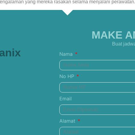
pengalaman yang mereka rasakan selama menjalani perawatan.
MAKE A
Buat jadwa
anix
Nama
No HP
Email
Alamat