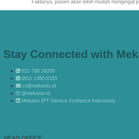
Faktanya, pasien akan lebih mudah mengingat 
Stay Connected with Mek
021-788 39200
0811 1360 0333
cs@mekanix.id
@mekanix.id
Mekanix (PT Service Xcellence Indonesia)
HEAD OFFICE