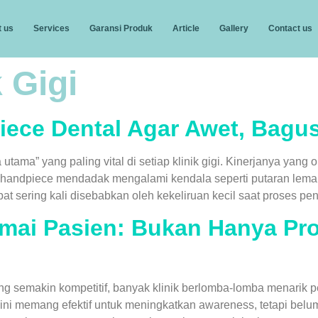
 us
Services
Garansi Produk
Article
Gallery
Contact us
k Gigi
iece Dental Agar Awet, Bagu
utama” yang paling vital di setiap klinik gigi. Kinerjanya ya
 handpiece mendadak mengalami kendala seperti putaran lemah
pat sering kali disebabkan oleh kekeliruan kecil saat proses 
amai Pasien: Bukan Hanya Pr
g semakin kompetitif, banyak klinik berlomba-lomba menarik pe
i ini memang efektif untuk meningkatkan awareness, tetapi bel