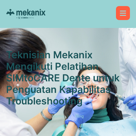
Teknisian Mekanix
Mengikuti Pelatihan
SIMtoCARE Dente untuk
Penguatan Kapabilitas
Troubleshooting
Home
Blog