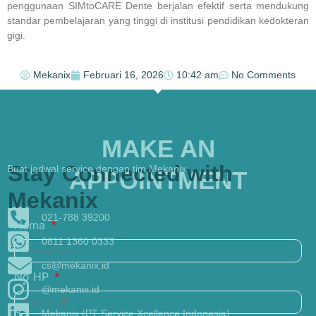
penggunaan
SIMtoCARE Dente
berjalan efektif serta mendukung
standar pembelajaran yang tinggi di institusi pendidikan kedokteran
gigi.
Mekanix
Februari 16, 2026
10:42 am
No Comments
MAKE AN
Stay Connected with
Buat jadwal service dengan tim Mekanix
APPOINTMENT
Mekanix
021-788 39200
Nama
0811 1360 0333
cs@mekanix.id
No HP
@mekanix.id
Mekanix (PT Service Xcellence Indonesia)