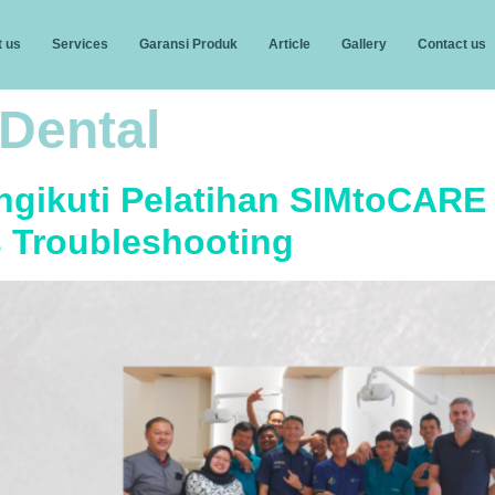
 us
Services
Garansi Produk
Article
Gallery
Contact us
 Dental
ngikuti Pelatihan SIMtoCARE
s Troubleshooting