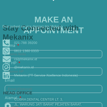
MAKE AN
Stay Connected with
Buat jadwal service dengan tim Mekanix
APPOINTMENT
Mekanix
021-788 39200
Nama
0811 1360 0333
cs@mekanix.id
No HP
@mekanix.id
Mekanix (PT Service Xcellence Indonesia)
Email
HEAD OFFICE
Alamat
COBRA DENTAL CENTER LT. 3,
JL. WARUNG JATI BARAT PEJATEN BARAT,