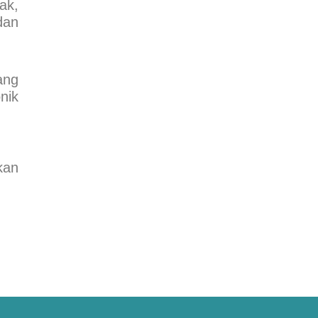
ak,
dan
ang
nik
kan