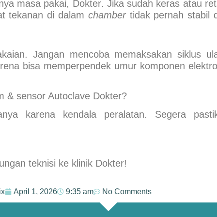
unya masa pakai,
Dokter
. Jika sudah keras atau ret
at tekanan di dalam
chamber
tidak pernah stabil 
kaian
. Jangan mencoba memaksakan siklus ul
 karena bisa memperpendek umur komponen elektro
em & sensor Autoclave Dokter?
hanya karena kendala peralatan. Segera pasti
ngan teknisi ke klinik
Dokter
!
ix
April 1, 2026
9:35 am
No Comments