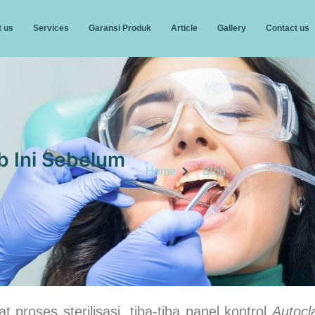
 us
Services
Garansi Produk
Article
Gallery
Contact us
b Ini Sebelum
Home
Blog
proses sterilisasi, tiba-tiba panel kontrol
Autocl