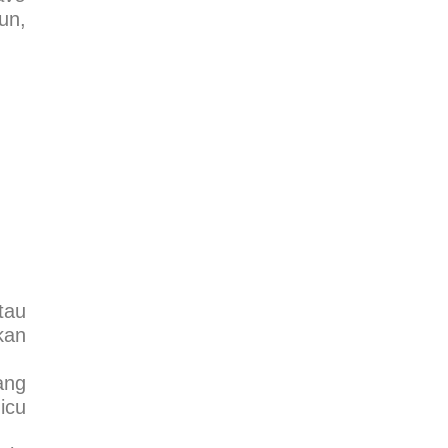
un,
tau
kan
ang
icu