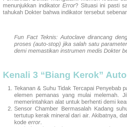
menunjukkan indikator
Error
? Situasi ini pasti
tahukah
Dokter
bahwa indikator tersebut sebenar
Fun Fact Teknis:
Autoclave dirancang deng
proses (auto-stop) jika salah satu parameter
demi memastikan instrumen medis
Dokter
be
Kenali 3 “Biang Kerok” Auto
Tekanan & Suhu Tidak Tercapai
Penyebab pa
elemen pemanas yang mulai melemah. Jika
memerintahkan alat untuk berhenti demi ke
Sensor Chamber Bermasalah
Kadang suhu
tertutup kerak mineral dari air. Akibatnya, d
kode
error
.