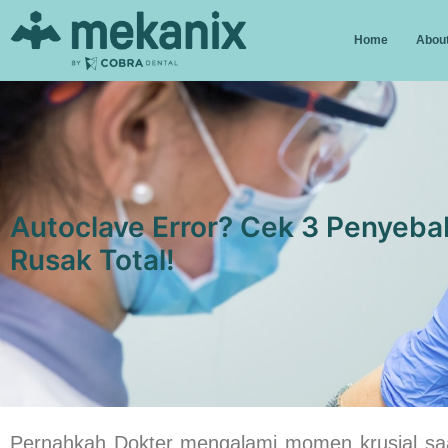
Home
About
Autoclave Error? Cek 3 Penyeba
Rusak Total!
Pernahkah
Dokter
mengalami momen krusial saat 