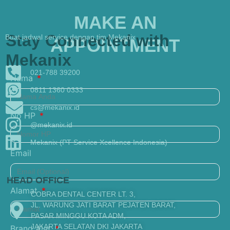
MAKE AN
Stay Connected with
Buat jadwal service dengan tim Mekanix
APPOINTMENT
Mekanix
021-788 39200
Nama
0811 1360 0333
cs@mekanix.id
No HP
@mekanix.id
Mekanix (PT Service Xcellence Indonesia)
Email
HEAD OFFICE
Alamat
COBRA DENTAL CENTER LT. 3,
JL. WARUNG JATI BARAT PEJATEN BARAT,
PASAR MINGGU KOTA ADM,
JAKARTA SELATAN DKI JAKARTA
Brand Alat