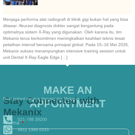
Menjaga performa alat radiografi di klinik gigi bukan hal yang bisa
ditawar. Akurasi diagnosis dokter sangat bergantung pada
optimalnya sistem X-Ray yang digunakan. Oleh karena itu, tim
Mekanix terus berkomitmen meningkatkan keahlian teknis lewat
pelatihan intensif bersama prinsipal global. Pada 15–16 Mei 2026,
Mekanix sukses merampungkan intensive training session untuk
unit Dental X-Ray Eagle Edge […]
MAKE AN
Stay Connected with
Buat jadwal service dengan tim Mekanix
APPOINTMENT
Mekanix
021-788 39200
Nama
0811 1360 0333