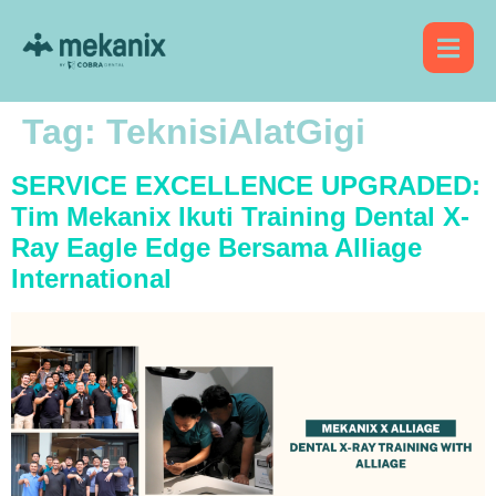
Tag:
TeknisiAlatGigi
SERVICE EXCELLENCE UPGRADED:
Tim Mekanix Ikuti Training Dental X-
Ray Eagle Edge Bersama Alliage
International