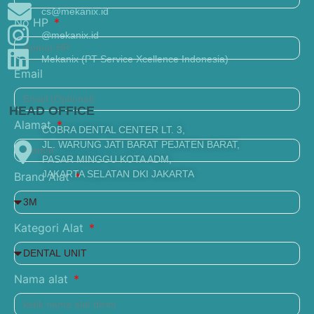
cs@mekanix.id
No HP
@mekanix.id
Mekanix (PT Service Xcellence Indonesia)
Email
HEAD OFFICE
Alamat
COBRA DENTAL CENTER LT. 3,
JL. WARUNG JATI BARAT PEJATEN BARAT,
PASAR MINGGU KOTA ADM,
JAKARTA SELATAN DKI JAKARTA
Brand Alat
Kategori Alat
Nama alat