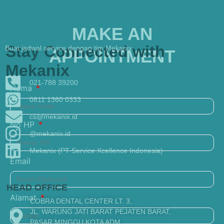
MAKE AN
Stay Connected with
Buat jadwal service dengan tim Mekanix
APPOINTMENT
Mekanix
021-788 39200
Nama
0811 1360 0333
cs@mekanix.id
No HP
@mekanix.id
Mekanix (PT Service Xcellence Indonesia)
Email
HEAD OFFICE
Alamat
COBRA DENTAL CENTER LT. 3,
JL. WARUNG JATI BARAT PEJATEN BARAT,
PASAR MINGGU KOTA ADM,