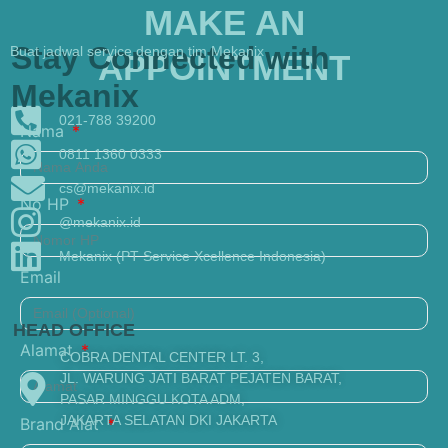
MAKE AN
Stay Connected with
Buat jadwal service dengan tim Mekanix
APPOINTMENT
Mekanix
021-788 39200
Nama
0811 1360 0333
cs@mekanix.id
No HP
@mekanix.id
Mekanix (PT Service Xcellence Indonesia)
Email
HEAD OFFICE
Alamat
COBRA DENTAL CENTER LT. 3,
JL. WARUNG JATI BARAT PEJATEN BARAT,
PASAR MINGGU KOTA ADM,
JAKARTA SELATAN DKI JAKARTA
Brand Alat