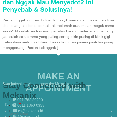
dan Nggak Mau Menyedot? Ini
Penyebab & Solusinya!
Pernah nggak sih, pas Dokter lagi asyik menangani pasien, eh tiba-
tiba selang suction di dental unit melemah atau malah mogok sama
sekali? Masalah suction mampet atau kurang bertenaga ini emang
jadi salah satu drama yang paling sering bikin pusing di klinik gigi.
Kalau daya sedotnya hilang, bekas kumuran pasien pasti langsung
menggenang. Pasien jadi nggak […]
MAKE AN
Stay Connected with
Buat jadwal service dengan tim Mekanix
APPOINTMENT
Mekanix
021-788 39200
Nama
0811 1360 0333
cs@mekanix.id
@mekanix.id