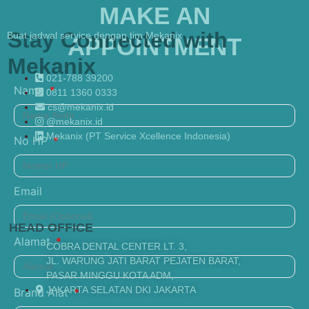
MAKE AN
Stay Connected with
Buat jadwal service dengan tim Mekanix
APPOINTMENT
Mekanix
021-788 39200
Nama
0811 1360 0333
cs@mekanix.id
@mekanix.id
Mekanix (PT Service Xcellence Indonesia)
No HP
Email
HEAD OFFICE
Alamat
COBRA DENTAL CENTER LT. 3,
JL. WARUNG JATI BARAT PEJATEN BARAT,
PASAR MINGGU KOTA ADM,
JAKARTA SELATAN DKI JAKARTA
Brand Alat