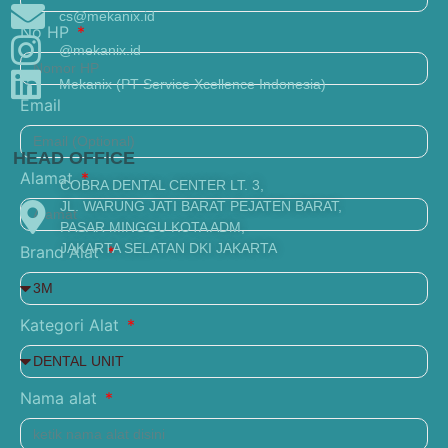
cs@mekanix.id
No HP
@mekanix.id
Mekanix (PT Service Xcellence Indonesia)
Email
HEAD OFFICE
Alamat
COBRA DENTAL CENTER LT. 3,
JL. WARUNG JATI BARAT PEJATEN BARAT,
PASAR MINGGU KOTA ADM,
JAKARTA SELATAN DKI JAKARTA
Brand Alat
Kategori Alat
Nama alat