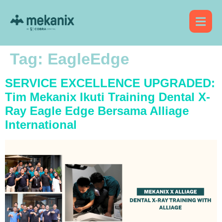
Tag:
EagleEdge
SERVICE EXCELLENCE UPGRADED:
Tim Mekanix Ikuti Training Dental X-
Ray Eagle Edge Bersama Alliage
International