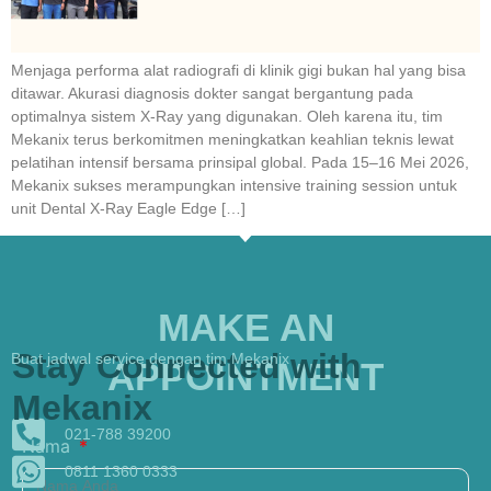
Menjaga performa alat radiografi di klinik gigi bukan hal yang bisa
ditawar. Akurasi diagnosis dokter sangat bergantung pada
optimalnya sistem X-Ray yang digunakan. Oleh karena itu, tim
Mekanix terus berkomitmen meningkatkan keahlian teknis lewat
pelatihan intensif bersama prinsipal global. Pada 15–16 Mei 2026,
Mekanix sukses merampungkan intensive training session untuk
unit Dental X-Ray Eagle Edge […]
MAKE AN
Stay Connected with
Buat jadwal service dengan tim Mekanix
APPOINTMENT
Mekanix
021-788 39200
Nama
0811 1360 0333