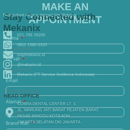
MAKE AN
Stay Connected with
Buat jadwal service dengan tim Mekanix
APPOINTMENT
Mekanix
021-788 39200
Nama
0811 1360 0333
cs@mekanix.id
No HP
@mekanix.id
Mekanix (PT Service Xcellence Indonesia)
Email
HEAD OFFICE
Alamat
COBRA DENTAL CENTER LT. 3,
JL. WARUNG JATI BARAT PEJATEN BARAT,
PASAR MINGGU KOTA ADM,
JAKARTA SELATAN DKI JAKARTA
Brand Alat